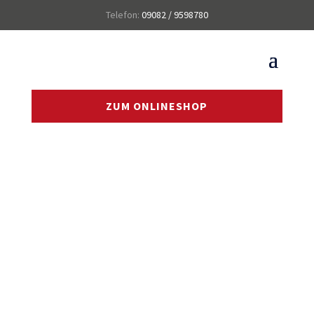
Telefon:
09082 / 9598780
ZUM ONLINESHOP
FERNWARTUNG