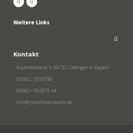
Weitere Links
Kontakt
Baumetswiese 9, 86732 Oettingen in Bayern
09082 / 9598780
09082 / 959878-44
info@systemhausweiss.de