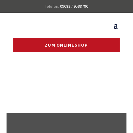
Telefon:
09082 / 9598780
ZUM ONLINESHOP
KONTAKT